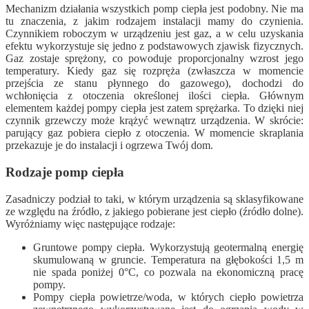
Mechanizm działania wszystkich pomp ciepła jest podobny. Nie ma
tu znaczenia, z jakim rodzajem instalacji mamy do czynienia.
Czynnikiem roboczym w urządzeniu jest gaz, a w celu uzyskania
efektu wykorzystuje się jedno z podstawowych zjawisk fizycznych.
Gaz zostaje sprężony, co powoduje proporcjonalny wzrost jego
temperatury. Kiedy gaz się rozpręża (zwłaszcza w momencie
przejścia ze stanu płynnego do gazowego), dochodzi do
wchłonięcia z otoczenia określonej ilości ciepła. Głównym
elementem każdej pompy ciepła jest zatem sprężarka. To dzięki niej
czynnik grzewczy może krążyć wewnątrz urządzenia. W skrócie:
parujący gaz pobiera ciepło z otoczenia. W momencie skraplania
przekazuje je do instalacji i ogrzewa Twój dom.
Rodzaje pomp ciepła
Zasadniczy podział to taki, w którym urządzenia są sklasyfikowane
ze względu na źródło, z jakiego pobierane jest ciepło (źródło dolne).
Wyróżniamy więc następujące rodzaje:
Gruntowe pompy ciepła. Wykorzystują geotermalną energię
skumulowaną w gruncie. Temperatura na głębokości 1,5 m
nie spada poniżej 0°C, co pozwala na ekonomiczną pracę
pompy.
Pompy ciepła powietrze/woda, w których ciepło powietrza