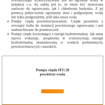
zewnętrznego wykorzystywane jest do ogrzania wody w
instalacji c.o. Jej zaletą jest to, że może być stosowana
zarówno do ogrzewania, jak i chłodzenia budynku. Z jej
pomocą jednocześnie ogrzejemy dom i podgrzejemy wodę
lub tylko podgrzejemy, jeśli taka nasza wola.
Pompy ciepła powietrze/powietrze. Ciepłe powietrze z
zewnątrz trafia do instalacji powietrznego ogrzewania i jest
nadmuchiwane do pomieszczeń.
Pompy ciepła korzystające z energii hydrotermalnej. Jak sama
nazwa wskazuje, urządzenia te wykorzystują energię
hydrotermalną skumulowaną w wodach podziemnych,
powierzchniowych i morskich.
Pompa ciepła HTi 20
powietrze-woda
SZCZEGÓŁY