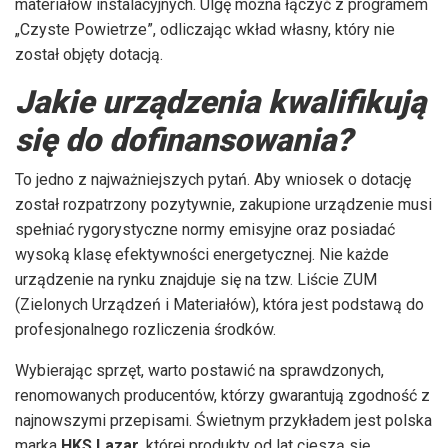
materiałów instalacyjnych. Ulgę można łączyć z programem
„Czyste Powietrze”, odliczając wkład własny, który nie
został objęty dotacją.
Jakie urządzenia kwalifikują
się do dofinansowania?
To jedno z najważniejszych pytań. Aby wniosek o dotację
został rozpatrzony pozytywnie, zakupione urządzenie musi
spełniać rygorystyczne normy emisyjne oraz posiadać
wysoką klasę efektywności energetycznej. Nie każde
urządzenie na rynku znajduje się na tzw. Liście ZUM
(Zielonych Urządzeń i Materiałów), która jest podstawą do
profesjonalnego rozliczenia środków.
Wybierając sprzęt, warto postawić na sprawdzonych,
renomowanych producentów, którzy gwarantują zgodność z
najnowszymi przepisami. Świetnym przykładem jest polska
marka
HKS Lazar
, której produkty od lat cieszą się