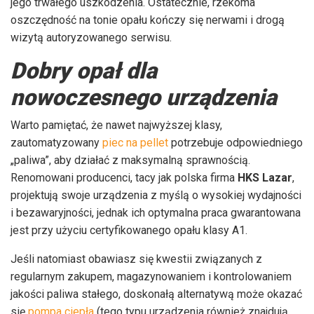
jego trwałego uszkodzenia. Ostatecznie, rzekoma
oszczędność na tonie opału kończy się nerwami i drogą
wizytą autoryzowanego serwisu.
Dobry opał dla
nowoczesnego urządzenia
Warto pamiętać, że nawet najwyższej klasy,
zautomatyzowany
piec na pellet
potrzebuje odpowiedniego
„paliwa”, aby działać z maksymalną sprawnością.
Renomowani producenci, tacy jak polska firma
HKS Lazar
,
projektują swoje urządzenia z myślą o wysokiej wydajności
i bezawaryjności, jednak ich optymalna praca gwarantowana
jest przy użyciu certyfikowanego opału klasy A1.
Jeśli natomiast obawiasz się kwestii związanych z
regularnym zakupem, magazynowaniem i kontrolowaniem
jakości paliwa stałego, doskonałą alternatywą może okazać
się
pompa ciepła
(tego typu urządzenia również znajdują