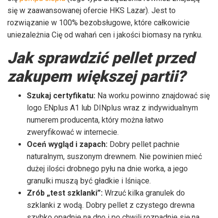
się w zaawansowanej ofercie HKS Lazar). Jest to
rozwiązanie w 100% bezobsługowe, które całkowicie
uniezależnia Cię od wahań cen i jakości biomasy na rynku.
Jak sprawdzić pellet przed
zakupem większej partii?
Szukaj certyfikatu:
Na worku powinno znajdować się
logo ENplus A1 lub DINplus wraz z indywidualnym
numerem producenta, który można łatwo
zweryfikować w internecie.
Oceń wygląd i zapach:
Dobry pellet pachnie
naturalnym, suszonym drewnem. Nie powinien mieć
dużej ilości drobnego pyłu na dnie worka, a jego
granulki muszą być gładkie i lśniące.
Zrób „test szklanki”:
Wrzuć kilka granulek do
szklanki z wodą. Dobry pellet z czystego drewna
szybko opadnie na dno i po chwili rozpadnie się na