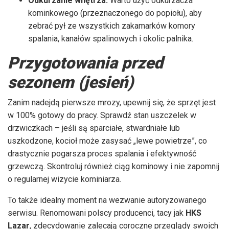
Odkurzanie wnętrza:
Warto użyć odkurzacza
kominkowego (przeznaczonego do popiołu), aby
zebrać pył ze wszystkich zakamarków komory
spalania, kanałów spalinowych i okolic palnika.
Przygotowania przed
sezonem (jesień)
Zanim nadejdą pierwsze mrozy, upewnij się, że sprzęt jest
w 100% gotowy do pracy. Sprawdź stan uszczelek w
drzwiczkach – jeśli są sparciałe, stwardniałe lub
uszkodzone, kocioł może zasysać „lewe powietrze”, co
drastycznie pogarsza proces spalania i efektywność
grzewczą. Skontroluj również ciąg kominowy i nie zapomnij
o regularnej wizycie kominiarza.
To także idealny moment na wezwanie autoryzowanego
serwisu. Renomowani polscy producenci, tacy jak
HKS
Lazar
, zdecydowanie zalecają coroczne przeglądy swoich