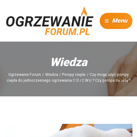
Menu
Wiedza
Ogrzewanie Forum
Wiedza
Pompy ciepła
Czy mogę użyć pompy
ciepła do jednoczesnego ogrzewania C.O i C.W.U.? Czy pompa da radę?